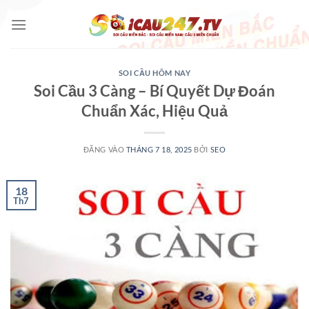
Bỏ
qua
nội
dung
SOI CẦU HÔM NAY
Soi Cầu 3 Càng – Bí Quyết Dự Đoán
Chuẩn Xác, Hiệu Quả
ĐĂNG VÀO
THÁNG 7 18, 2025
BỞI
SEO
18
Th7