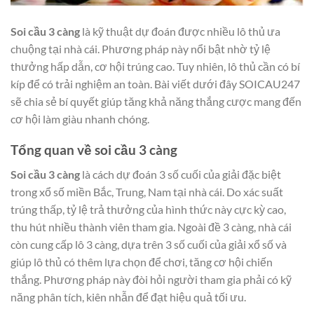
Soi cầu 3 càng
là kỹ thuật dự đoán được nhiều lô thủ ưa
chuộng tại nhà cái. Phương pháp này nổi bật nhờ tỷ lệ
thưởng hấp dẫn, cơ hội trúng cao. Tuy nhiên, lô thủ cần có bí
kíp để có trải nghiệm an toàn. Bài viết dưới đây SOICAU247
sẽ chia sẻ bí quyết giúp tăng khả năng thắng cược mang đến
cơ hội làm giàu nhanh chóng.
Tổng quan về soi cầu 3 càng
Soi cầu 3 càng
là cách dự đoán 3 số cuối của giải đặc biệt
trong xổ số miền Bắc, Trung, Nam tại nhà cái. Do xác suất
trúng thấp, tỷ lệ trả thưởng của hình thức này cực kỳ cao,
thu hút nhiều thành viên tham gia. Ngoài đề 3 càng, nhà cái
còn cung cấp lô 3 càng, dựa trên 3 số cuối của giải xổ số và
giúp lô thủ có thêm lựa chọn để chơi, tăng cơ hội chiến
thắng. Phương pháp này đòi hỏi người tham gia phải có kỹ
năng phân tích, kiên nhẫn để đạt hiệu quả tối ưu.