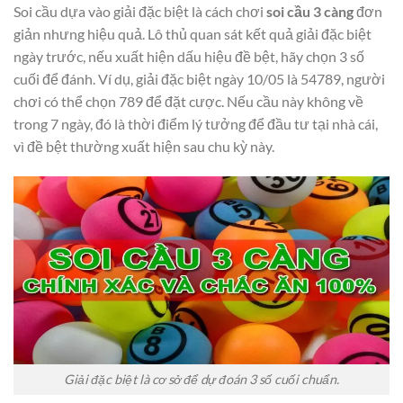
Soi cầu dựa vào giải đặc biệt là cách chơi
soi cầu 3 càng
đơn
giản nhưng hiệu quả. Lô thủ quan sát kết quả giải đặc biệt
ngày trước, nếu xuất hiện dấu hiệu đề bệt, hãy chọn 3 số
cuối để đánh. Ví dụ, giải đặc biệt ngày 10/05 là 54789, người
chơi có thể chọn 789 để đặt cược. Nếu cầu này không về
trong 7 ngày, đó là thời điểm lý tưởng để đầu tư tại nhà cái,
vì đề bệt thường xuất hiện sau chu kỳ này.
Giải đặc biệt là cơ sở để dự đoán 3 số cuối chuẩn.