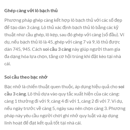
Ghép càng với lô bạch thủ
Phương pháp ghép càng kết hợp lô bạch thủ với các số đẹp
để tạo dàn 3 càng. Lô thủ xác định bạch thủ lô bằng các kỹ
thuật như cầu ghép, lô kẹp, sau đó ghép với càng (số đầu). Ví
dụ, nếu bạch thủ lô là 45, ghép với càng 7 và 9, lô thủ được
dàn 745, 945. Cách
soi cầu 3 càng
này giúp người tham gia
đa dạng hóa lựa chọn, tăng cơ hội trúng khi đặt kèo tại nhà
cái.
Soi cầu theo bạc nhớ
Bạc nhớ là chiến thuật quen thuộc, áp dụng hiệu quả cho
soi
cầu 3 càng
. Lô thủ dựa vào quy tắc xuất hiện của các càng:
càng 1 thường đi với 9, càng 4 đi với 1, càng 2 đi với 7. Ví dụ,
nếu ngày trước về càng 5, ngày sau nên chọn càng 3. Phương
pháp này yêu cầu người chơi ghi nhớ quy luật và áp dụng
linh hoạt để đạt kết quả tốt tại nhà cái.