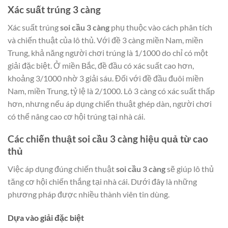
Xác suất trúng 3 càng
Xác suất trúng
soi cầu 3 càng
phụ thuộc vào cách phân tích
và chiến thuật của lô thủ. Với đề 3 càng miền Nam, miền
Trung, khả năng người chơi trúng là 1/1000 do chỉ có một
giải đặc biệt. Ở miền Bắc, đề đầu có xác suất cao hơn,
khoảng 3/1000 nhờ 3 giải sáu. Đối với đề đầu đuôi miền
Nam, miền Trung, tỷ lệ là 2/1000. Lô 3 càng có xác suất thấp
hơn, nhưng nếu áp dụng chiến thuật ghép dàn, người chơi
có thể nâng cao cơ hội trúng tại nhà cái.
Các chiến thuật soi cầu 3 càng hiệu quả từ cao
thủ
Việc áp dụng đúng chiến thuật
soi cầu 3 càng
sẽ giúp lô thủ
tăng cơ hội chiến thắng tại nhà cái. Dưới đây là những
phương pháp được nhiều thành viên tin dùng.
Dựa vào giải đặc biệt