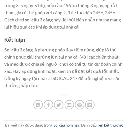
trong 3-5 ngày. Ví dụ, nếu cầu 456 ăn thông 3 ngày, người
tham gia có thể ghép với càng 2, 3 để tạo dàn 2456, 3456.
Cách chơi
soi cầu 3 càng
này đòi hỏi kiên nhẫn nhưng mang
lại hiệu quả cao khi áp dụng tại nhà cái.
Kết luận
Soi cầu 3 càng
là phương pháp đầy tiềm năng, giúp lô thủ
chinh phục giải thưởng lớn tại nhà cái. Với các chiến thuật
và mẹo được chia sẻ, người chơi có thể tự tin dự đoán chính
xác. Hãy áp dụng linh hoạt, kiên trì để đạt kết quả tốt nhất.
Đăng ký ngay tại nhà cái SOICAU247 để trải nghiệm và săn
thưởng hấp dẫn.
Bài viết này được đăng trong
Soi cầu hôm nay
. Đánh dấu
liên kết thường