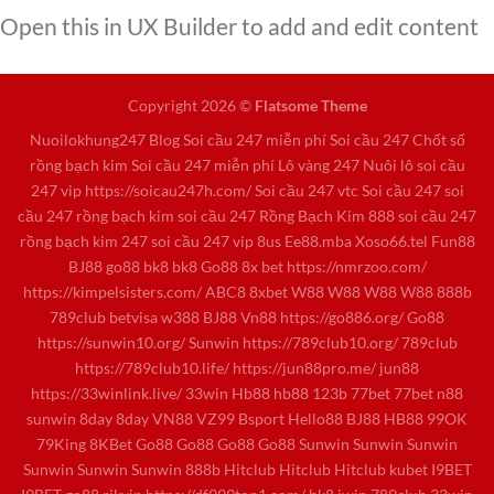
Open this in UX Builder to add and edit content
Copyright 2026 ©
Flatsome Theme
Nuoilokhung247 Blog Soi cầu 247 miễn phí Soi cầu 247 Chốt số
rồng bạch kim Soi cầu 247 miễn phí Lô vàng 247 Nuôi lô soi cầu
247 vip https://soicau247h.com/ Soi cầu 247 vtc Soi cầu 247 soi
cầu 247 rồng bạch kim soi cầu 247 Rồng Bạch Kim 888 soi cầu 247
rồng bạch kim 247 soi cầu 247 vip 8us Ee88.mba Xoso66.tel Fun88
BJ88 go88 bk8 bk8 Go88 8x bet https://nmrzoo.com/
https://kimpelsisters.com/ ABC8 8xbet W88 W88 W88 W88 888b
789club betvisa w388 BJ88 Vn88 https://go886.org/ Go88
https://sunwin10.org/ Sunwin https://789club10.org/ 789club
https://789club10.life/ https://jun88pro.me/ jun88
https://33winlink.live/ 33win Hb88 hb88 123b 77bet 77bet n88
sunwin 8day 8day VN88 VZ99 Bsport Hello88 BJ88 HB88 99OK
79King 8KBet Go88 Go88 Go88 Go88 Sunwin Sunwin Sunwin
Sunwin Sunwin Sunwin 888b Hitclub Hitclub Hitclub kubet I9BET