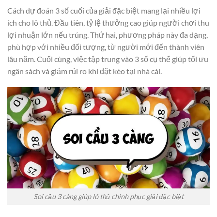
Cách dự đoán 3 số cuối của giải đặc biệt mang lại nhiều lợi
ích cho lô thủ. Đầu tiên, tỷ lệ thưởng cao giúp người chơi thu
lợi nhuận lớn nếu trúng. Thứ hai, phương pháp này đa dạng,
phù hợp với nhiều đối tượng, từ người mới đến thành viên
lâu năm. Cuối cùng, việc tập trung vào 3 số cụ thể giúp tối ưu
ngân sách và giảm rủi ro khi đặt kèo tại nhà cái.
Soi cầu 3 càng giúp lô thủ chinh phục giải đặc biệt