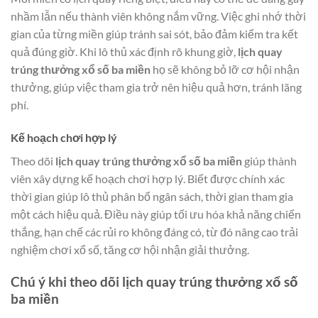
nhầm lẫn nếu thành viên không nắm vững. Việc ghi nhớ thời
gian của từng miền giúp tránh sai sót, bảo đảm kiểm tra kết
quả đúng giờ. Khi lô thủ xác định rõ khung giờ,
lịch quay
trúng thưởng xổ số ba miền
họ sẽ không bỏ lỡ cơ hội nhận
thưởng, giúp việc tham gia trở nên hiệu quả hơn, tránh lãng
phí.
Kế hoạch chơi hợp lý
Theo dõi
lịch quay trúng thưởng xổ số ba miền
giúp thành
viên xây dựng kế hoạch chơi hợp lý. Biết được chính xác
thời gian giúp lô thủ phân bổ ngân sách, thời gian tham gia
một cách hiệu quả. Điều này giúp tối ưu hóa khả năng chiến
thắng, hạn chế các rủi ro không đáng có, từ đó nâng cao trải
nghiệm chơi xổ số, tăng cơ hội nhận giải thưởng.
Chú ý khi theo dõi lịch quay trúng thưởng xổ số
ba miền