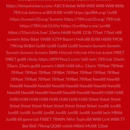
https://kimpelsisters.com/ ABC8 8xbet W88 W88 W88 W88 888b
789club betvisa w388 BJ88 Vn88 https://go886.org/ Go88
https://sunwin10.org/ Sunwin https://789club10.org/ 789club
https://789club10.life/ https://jun88pro.me/ jun88
https://33winlink.live/ 33win Hb88 hb88 123b 77bet 77bet n88
sunwin 8day 8day VN88 VZ99 Bsport Hello88 BJ88 HB88 99OK
79King 8KBet Go88 Go88 Go88 Go88 Sunwin Sunwin Sunwin
Sunwin Sunwin Sunwin 888b Hitclub Hitclub Hitclub kubet I9BET
I9BET go88 rikvip https://df999top1.com/ bk8 iwin 789club 33win
33win 33win go88 sunwin U888 Hi88 k8cc 33win 789bet 789bet
789bet 789bet 789bet 789Bet 789bet 789bet 789bet 789bet
789bet 789bet 789bet 789bet 789Bet 789bet New88 New88
New88 New88 New88 New88 New88 New88 New88 New88
New88 New88 New88 New88 New88 New88 New88 Hi88 Hi88
Hi88 Hi88 Hi88 Hi88 Hi88 Hi88 Hi88 Hi88 Shbet Shbet Shbet
Shbet Shbet Shbet Shbet Shbet Shbet Shbet Shbet Jun88 Jun88
Jun88 Jun88 Jun88 Jun88 Jun88 Jun88 Jun88 Jun88 iwin MB66
Jun88 68 game bài F8BET 78WIN IWin Typhu88 W88 Link W88 77
Bet Bk8 79king QQ88 mb66 MB66 MU88 12bet