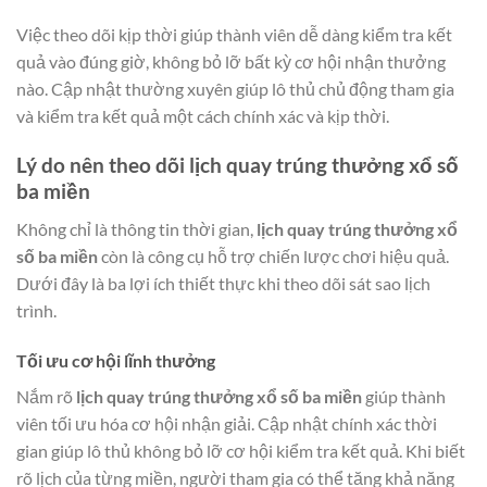
Việc theo dõi kịp thời giúp thành viên dễ dàng kiểm tra kết
quả vào đúng giờ, không bỏ lỡ bất kỳ cơ hội nhận thưởng
nào. Cập nhật thường xuyên giúp lô thủ chủ động tham gia
và kiểm tra kết quả một cách chính xác và kịp thời.
Lý do nên theo dõi lịch quay trúng thưởng xổ số
ba miền
Không chỉ là thông tin thời gian,
lịch quay trúng thưởng xổ
số ba miền
còn là công cụ hỗ trợ chiến lược chơi hiệu quả.
Dưới đây là ba lợi ích thiết thực khi theo dõi sát sao lịch
trình.
Tối ưu cơ hội lĩnh thưởng
Nắm rõ
lịch quay trúng thưởng xổ số ba miền
giúp thành
viên tối ưu hóa cơ hội nhận giải. Cập nhật chính xác thời
gian giúp lô thủ không bỏ lỡ cơ hội kiểm tra kết quả. Khi biết
rõ lịch của từng miền, người tham gia có thể tăng khả năng