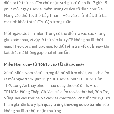
diễn ra từ thứ hai đến chủ nhật, với giờ cố định là 17 giờ 15
phút mỗi ngày. Các đài miền Trung có lịch cố định như Đà
Nẵng vào thứ tư, thứ bảy, Khánh Hòa vào chủ nhật, thứ ba,
các tỉnh khác thì sẽ đều đặn trong tuần.
Mỗi ngày, các tỉnh miền Trung có thể diễn ra vào các khung
giờ khác nhau, vì vậy lô thủ cần lưu ý để không bỏ lỡ thời
gian. Theo dõi chính xác giúp lô thủ kiểm tra kết quả ngay khi
kết thúc mà không gặp phải nhầm lẫn.
Miền Nam quay từ 16h15 vào tất cả các ngày
Xố
số
Miền Nam có số lượng đài xổ số lớn nhất, với lịch diễn
ra mỗi ngày từ 16 giờ 15 phút. Các đài như TP.HCM, Cần
Thơ, Long An thay phiên nhau quay theo cố định. Ví dụ,
TP.HCM, Đồng Tháp, Cà Mau sẽ diễn ra vào thứ hai, Bến Tre,
Vũng Tàu vào thứ ba, và các đài khác theo lịch tuần tự. Người
tham gia nên lưu ý
lịch quay trúng thưởng xổ số ba miền
để
không bỏ lỡ cơ hội nhận thưởng.