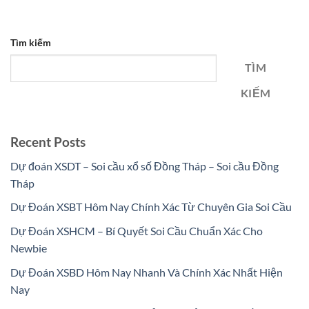
Tìm kiếm
TÌM
KIẾM
Recent Posts
Dự đoán XSDT – Soi cầu xổ số Đồng Tháp – Soi cầu Đồng
Tháp
Dự Đoán XSBT Hôm Nay Chính Xác Từ Chuyên Gia Soi Cầu
Dự Đoán XSHCM – Bí Quyết Soi Cầu Chuẩn Xác Cho
Newbie
Dự Đoán XSBD Hôm Nay Nhanh Và Chính Xác Nhất Hiện
Nay