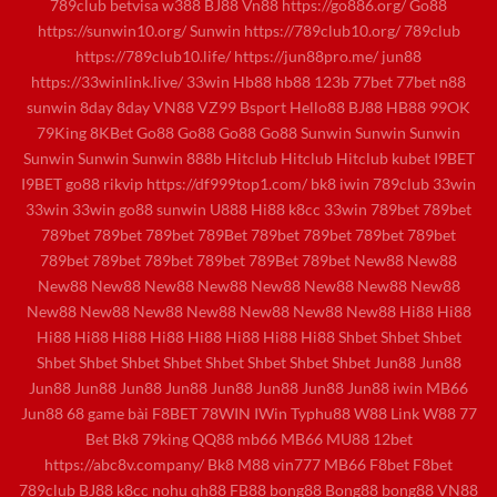
789club betvisa w388 BJ88 Vn88 https://go886.org/ Go88
https://sunwin10.org/ Sunwin https://789club10.org/ 789club
https://789club10.life/ https://jun88pro.me/ jun88
https://33winlink.live/ 33win Hb88 hb88 123b 77bet 77bet n88
sunwin 8day 8day VN88 VZ99 Bsport Hello88 BJ88 HB88 99OK
79King 8KBet Go88 Go88 Go88 Go88 Sunwin Sunwin Sunwin
Sunwin Sunwin Sunwin 888b Hitclub Hitclub Hitclub kubet I9BET
I9BET go88 rikvip https://df999top1.com/ bk8 iwin 789club 33win
33win 33win go88 sunwin U888 Hi88 k8cc 33win 789bet 789bet
789bet 789bet 789bet 789Bet 789bet 789bet 789bet 789bet
789bet 789bet 789bet 789bet 789Bet 789bet New88 New88
New88 New88 New88 New88 New88 New88 New88 New88
New88 New88 New88 New88 New88 New88 New88 Hi88 Hi88
Hi88 Hi88 Hi88 Hi88 Hi88 Hi88 Hi88 Hi88 Shbet Shbet Shbet
Shbet Shbet Shbet Shbet Shbet Shbet Shbet Shbet Jun88 Jun88
Jun88 Jun88 Jun88 Jun88 Jun88 Jun88 Jun88 Jun88 iwin MB66
Jun88 68 game bài F8BET 78WIN IWin Typhu88 W88 Link W88 77
Bet Bk8 79king QQ88 mb66 MB66 MU88 12bet
https://abc8v.company/ Bk8 M88 vin777 MB66 F8bet F8bet
789club BJ88 k8cc nohu qh88 FB88 bong88 Bong88 bong88 VN88