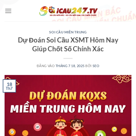
Bỏ
qua
nội
dung
SOI CẦU MIỀN TRUNG
Dự Đoán Soi Cầu XSMT Hôm Nay
Giúp Chốt Số Chính Xác
ĐĂNG VÀO
THÁNG 7 18, 2025
BỞI
SEO
18
Th7