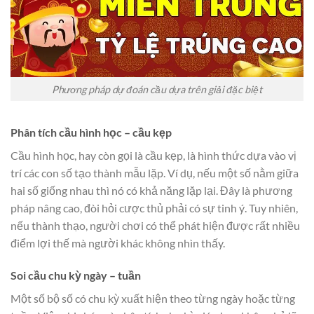
Phương pháp dự đoán cầu dựa trên giải đặc biệt
Phân tích cầu hình học – cầu kẹp
Cầu hình học, hay còn gọi là cầu kẹp, là hình thức dựa vào vị
trí các con số tạo thành mẫu lặp. Ví dụ, nếu một số nằm giữa
hai số giống nhau thì nó có khả năng lặp lại. Đây là phương
pháp nâng cao, đòi hỏi cược thủ phải có sự tinh ý. Tuy nhiên,
nếu thành thạo, người chơi có thể phát hiện được rất nhiều
điểm lợi thế mà người khác không nhìn thấy.
Soi cầu chu kỳ ngày – tuần
Một số bộ số có chu kỳ xuất hiện theo từng ngày hoặc từng