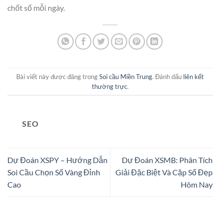
chốt số mỗi ngày.
Bài viết này được đăng trong
Soi cầu Miền Trung
. Đánh dấu
liên kết
thường trực
.
SEO
Dự Đoán XSPY – Hướng Dẫn
Dự Đoán XSMB: Phân Tích
Soi Cầu Chọn Số Vàng Đỉnh
Giải Đặc Biệt Và Cặp Số Đẹp
Cao
Hôm Nay